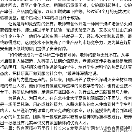
晨才回去，直至产业化成功。期间经历重重困难，实验原料起静电、实验
产率低、产品颜色偏深，以及阻燃效率下降等。经过近4个月的无数次实
验和调整，这个启动近10年的项目终于成功。
让戴进峰印象深刻的还有，老师带领他开发一种用于煤矿堵漏防火的
聚氨酯堵料，师生经过半年多试验，完成实验室产品，又多次前往山东的
合作企业生产。他们在试验车间一待就是一天，经过多次实验和调整，最
终取得成功。这项技术不仅提高了企业产品的市场竞争力，更为其在煤矿
安全防火领域的应用提供了安全保障。
“如今我也成为一名科研工作者和导师，老师的影响无处不在。从学
术启蒙到人格塑造，从科研方法到价值观念，老师的言传身教始终是我前
行的明灯。我将把这盏灯传递给我的学生，培养学生对科学的热爱和认真
态度，把科研真正做到服务社会中。”戴进峰深情地说。
教育的力量是无声的。多年来，团队培养了数千名深耕火安全材料领
域的专业人才，他们中既有像戴进峰这样的高校学者专家，也有企业技术
骨干、科研机构精英，足迹遍布祖国各地，为行业进步贡献智慧与力量。
为党育人、为国育才。在东北林业大学高性能阻燃高分子团队，教育
是一场用爱托举、用心成就的接力。从薪火相传的育人使命到甘当学生引
路人，从严谨治学的课堂到攻坚克难的实验室，从传道授业的讲台到温暖
人心的师生情谊，团队每一位成员都以教育家精神的标准积极践行，培养
出一批批既有扎实学识又有家国情怀的优秀人才。
下一篇：
教育家精神万里行｜校长宋文龙受邀新华网专访谈教育家精神引