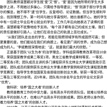
团队教师温慧颖对学生既“爱”又“恨”。“爱”是因为她所带的学生大多
勤学上进，不用她过多操心，只需给予指导建议；“恨”则源于部分学生偶
尔的懈怠，她不得不“逮”住学生，反复唠叨、论证数据。但当学生顺利毕
业、找到理想工作，第一时间与她分享喜悦时，她比谁都开心。她的学生
中有一位硕士毕业后考公就业的学生，工作几年后向她表达了读博的意
愿，温慧颖毫不犹豫地给予支持。“每个孩子都有自己的成长土壤，我们
的责任是做好引路人，让他们在适合自己的轨道上茁壮成长。”
“从我们团队走出去的学生，若能在阻燃领域学有所成固然可喜；但
更重要的是，他们能站在我们的肩膀上，看见更广阔的世界，成为自己想
成为的人。”李斌教授深情地说：“这，就是我们最大的欣慰。”
正是基于团队“以生为本”的治学理念，学科组获得教育改革项目10余
项，荣获国家教学成果二等奖1项，黑龙江省教学成果特等奖、一等奖、
二等奖各1项；团队成员主讲的多门课程获评东北林业大学课程思政示范
课程，团队成员的案例获东北林业大学重点教学案例和研究生课程思政教
学竞赛奖；指导学生参加国家及省部级创新创业大赛，斩获一等奖3项、
二等及三等奖20余项。近5年来，团队有20余名毕业生的毕业论文获评
“优秀”。
做科研：培养“国之大者”的创新人才
教师是教育工作的中坚力量，没有高水平的师资队伍，就难以培养出
高水平的创新人才，也难以产出高水平的创新成果。团队老师以身作则，
着力培养“国之大者”的创新人才。