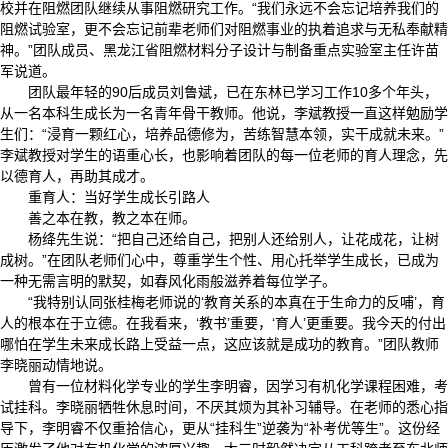
校并在阻燃团队继续从事阻燃研究工作。“我们永远不会忘记培养我们的
阻燃试验室，更不会忘记前辈老师们对阻燃事业的执着追求与无私奉献精
神。”团队成员、黑龙江省阻燃材料分子设计与制备重点实验室主任许苗
军说道。
团队最年轻的90后成员刘鲁斌，已在东林已学习工作10多个年头，
从一名本科生成长为一名青年骨干教师。他说，李斌教授一直这样勉励学
生们：“浸育一颗红心，培养品德修为，苦练智慧本领，实干成就未来。”
李斌教授对学生的语重心长，也影响着团队的每一位老师的育人理念，先
以德育人，再助其成才。
重育人：当好学生成长引路人
善之本在教，教之本在师。
杨绛先生说：“把自己还给自己，把别人还给别人，让花成花，让树
成树。”在团队老师们心中，尊重学生个性、用心托举学生成长，已成为
一种无需言明的默契，如春风化雨般滋养着每位学子。
“我特别认同张桂梅老师说的‘教育关系的本真在于生命力的反哺’，育
人的根本在于立德。在我看来，‘教书’重要，‘育人’更重要。我今天的付出
哪怕在学生未来成长路上受益一点，这应该就是成功的教育。”团队教师
李晓丽动情地说。
曾有一位材料化学专业的学生李明睿，因学习有机化学课程困难，考
试挂科。李晓丽牺牲休息时间，不厌其烦为其补习辅导。在老师的悉心指
导下，李明睿不仅重拾信心，更从“挂科生”逆袭为“补考优等生”。这份经