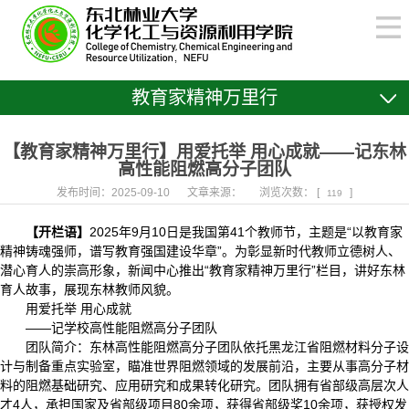
教育家精神万里行
【教育家精神万里行】用爱托举 用心成就——记东林
高性能阻燃高分子团队
发布时间：2025-09-10
文章来源：
浏览次数： [
]
119
【开栏语】
2025年9月10日是我国第41个教师节，主题是“以教育家
精神铸魂强师，谱写教育强国建设华章”。为彰显新时代教师立德树人、
潜心育人的崇高形象，新闻中心推出“教育家精神万里行”栏目，讲好东林
育人故事，展现东林教师风貌。
用爱托举 用心成就
——记学校高性能阻燃高分子团队
团队简介：东林高性能阻燃高分子团队依托黑龙江省阻燃材料分子设
计与制备重点实验室，瞄准世界阻燃领域的发展前沿，主要从事高分子材
料的阻燃基础研究、应用研究和成果转化研究。团队拥有省部级高层次人
才4人，承担国家及省部级项目80余项，获得省部级奖10余项，获授权发