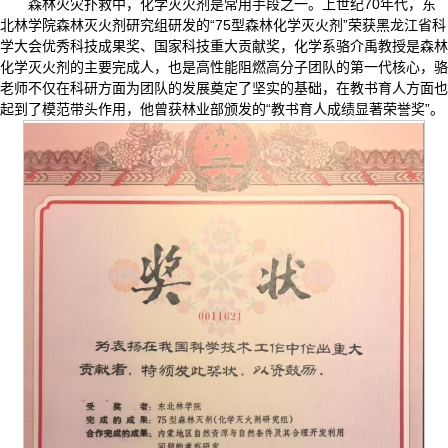
森林火灾扑救中，化学灭火剂是常用手段之一。上世纪70年代，东
北林学院森林灭火剂研究组研发的“75型森林化学灭火剂”荣获黑龙江省科
学大会优秀科技成果奖、国家科技重大贡献奖，化学系骆介禹教授是森林
化学灭火剂的主要完成人，也是高性能阻燃高分子团队的第一代核心，骆
老师不仅在科研方面为团队的发展奠定了坚实的基础，在教书育人方面也
起到了模范带头作用，他曾获林业部颁发的“教书育人成绩显著荣誉奖”。