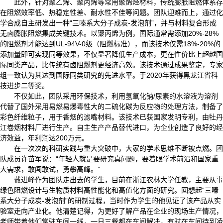
此外，针对聚乙烯、聚丙烯等常用聚烯烃材料，传统膨胀阻燃体系存
在阻燃效率低、热稳定性差、耐水性不佳等问题。团队迎难而上，通过化
学合成自主研发出一种“三嗪系大分子成炭-发泡剂”，并与材料复合形成
无卤膨胀阻燃集成关键技术。以聚丙烯为例，国际通常需添加20%-28%
的阻燃剂才能达到UL-94V-0级（阻燃标准），而该技术仅需18%-20%的
添加量即可实现同等效果，不仅显著降低生产成本，更在性价比上超越国
际同类产品，比传统有卤阻燃剂更经济高效。该技术通过成果鉴定，专家
组一致认为其达到国际同类研究的先进水平。于2020年获得黑龙江省科
技进步二等奖。
不仅如此，团队采用环保技术，利用氢氧化钠/尿素的水溶液为溶剂
代替了国外采用易燃易爆毒性大的二硫化碳为反应物的处理方法，制备了
彩色纤维粒子，用于香烟的滤嘴材料。该技术已获国家发明专利，由牡丹
江卷烟材料厂进行生产。自主生产产品替代进口，为企业创造了良好的经
济效益，年利润达200万元。
在一次次的科研实践与重大突破中，大家的学术思维不断被点燃。团
队成员许苗军说：“年轻人就是要研究真问题，要着眼学术前沿和国家重
大需求，敢闯敢试，勇攀高峰。”
戴进峰作为团队走出去的学生，目前在浙江农林大学任教，主要从事
绿色阻燃设计与生物质材料高性能化和高值化方面的研究。回想起“三嗪
系大分子成炭-发泡剂”的研制过程，当时作为学生的他见证了该产品从实
验室走向产业化。他清楚记得，为更好了解产品在企业的现场生产情况，
老师带着他们常驻车间一线，一日三餐都在车间解决，有时在车间待到凌