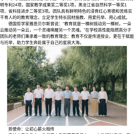
明专利24项，国家教学成果奖二等奖1项，黑龙江省自然科学一等奖1
项、省科技进步二等奖3项。团队具有鲜明特色的浸育红心育德和苦练实
干育人的的教育理念，立足学生特长因材施教、用爱托举、用心成就。
德国哲学家雅思贝尔斯曾说：“教育就是一棵树摇动另一棵树，一朵
云推动另一朵云，一个灵魂唤醒另一个灵魂。”在学校高性能阻燃高分子
团队的老师们秉承着一致的教育理念：教育不仅是传道授业，更在于赋能
与托举，助力学生奔赴属于自己的星辰大海。
担使命：让初心薪火相传