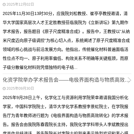
2025年12月02日
2025年11月30日13时30分，应我院刘松教授、崔亭亭教授邀请，清
华大学国家高层次人才王定胜教授莅临我院为《立新讲坛》第九期作
学术报告，报告题目《原子尺度精准合成》。报告中，王教授以“从纳
米尺度迈向原子级调控”为核心切入点，系统阐述了原子尺度精准合成
领域的核心挑战与前沿发展方向。他指出，传统催化材料普遍面临活
性位点不均一、原子利用率偏低、构效关系不明确等关键瓶颈，而原
子级分散催化材料则凭借独特的电子结...
化资学院举办学术报告会——电极界面构造与物质高效转化
2025年09月30日
2025年9月28日上午，化学化工与资源利用学院荣幸邀请我国分析化
学家，中国科学院院士，清华大学化学系教授李景虹院士，在学院报
告厅为青年教师进行题为《电极界面构造与物质高效转化》的学术报
告。报告会由我院陈春霞院长主持，我院化学学科带头人李斌教授出
席并作总结讲话。首先陈院长对李院士的到来表示热烈欢迎和衷心感