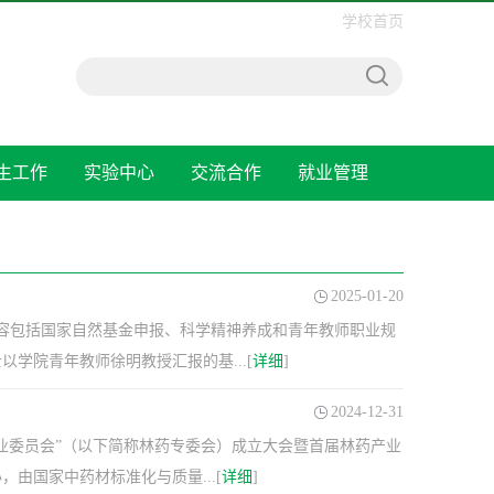
学校首页
生工作
实验中心
交流合作
就业管理
2025-01-20
内容包括国家自然基金申报、科学精神养成和青年教师职业规
学院青年教师徐明教授汇报的基...[
详细
]
2024-12-31
展专业委员会”（以下简称林药专委会）成立大会暨首届林药产业
由国家中药材标准化与质量...[
详细
]