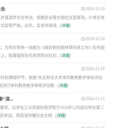
大会
2024-12-29
信息并强调学生在考试、假期安全等方面的注意事项。01考风考
监管严格。此外，孟老师强调...[
详细
]
2024-12-24
院，为师生带来一场题为《做好新时期林草科研工作》的专题
，陈春霞院长代表学院向杜纪...[
详细
]
2024-12-18
料的薄弱环节，依据“东北林业大学本科教育教学审核评估
进行本科教育教学审核评估教...[
详细
]
演...
2024-12-15
求，化学化工与资源利用学院于2024年12月成功举办第二
参加，用英语传播生态文明...[
详细
]