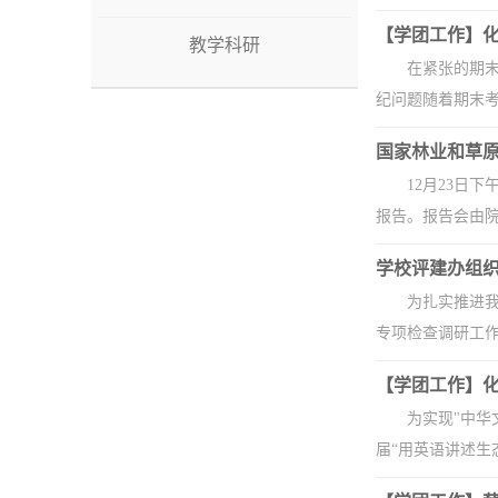
【学团工作】化
教学科研
在紧张的期末
纪问题随着期末考
国家林业和草
12月23日
报告。报告会由院
学校评建办组
为扎实推进
专项检查调研工作
【学团工作】化
为实现"中华
届“用英语讲述生