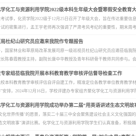
学化工与资源利用学院2022级本科生年级大会暨寒假安全教育
考试季，化资学院2022级于12月25日召开了年级大会，旨在传达重要
试的密集进行，孟王宇老师再次强调了严肃考风考纪的重要性，期末周考试
原局杜纪山研究员应邀来我院作专题报告
下午，国家林业和草原局改革发展司原一级巡视员杜纪山研究员应邀莅临我
长陈春霞教授主持，副院长唐中华教授及青年科研骨干教师共同参与。会上
织专家组莅临我院开展本科教育教学审核评估督导检查工作
我校本科教育教学审核评估自评自建工作，精准定位各教学单位教育教学材
”安排，2024年12月16日，学校评建办专家组齐聚化学化工与资源利用学院
学化工与资源利用学院成功举办第二届“用英语讲述生态文明故事”
文化世界传播"的愿景，落实二十届三中全会聚焦建设社会主义文化强国的要
态文明故事”演讲比赛。化学化工与资源利用学院学生们认真准备，积极踊跃